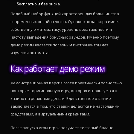
бесплатно и без риска.
Подобный набор функций характерен для большинства
современных онлайн-слотов. Однако каждая игра имеет
собственную математику, уровень волатильности и
частоту выпадения бонусных раундов. Именно поэтому
демо режим является полезным инструментом для
изучения автомата.
Как работает демо режим
Демонстрационная версия слота практически полностью
повторяет оригинальную игру, которая используется в
казино на реальные деньги. Единственное отличие
заключается в том, что ставки делаются не настоящими
средствами, а виртуальными кредитами.
После запуска игры игрок получает тестовый баланс,