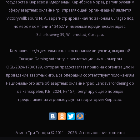
государства Кюрасао (Нидерланды, Карибское море), регулирующим
сферу азартных онлайн игр. Управляющей организацией является
VictoryWillbeours N. V., зарегистрированная по законам Curaçao под
номером компании 134627 и имеющая юридический адрес:
Scharlooweg 39, Willemstad, Curaçao.
Компания ведёт деятельность на основании лицензии, выданной
Curaçao Gaming Authority, с регистрационным номером
OGL/2024/173/0199, которая предоставляет право на организацию и
проведение азартных игр. Все операции соответствуют положениям
Национального акта об азартных онлайн играх (Landsverordening op
de kansspelen, P.B. 2024, № 157), регулирующего порядок
предоставления игровых услуг на территории Кюрасао.
Азино Три Топора © 2011 – 2026. Использование контента