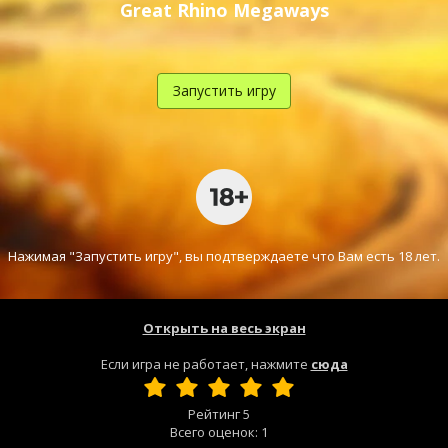
Great Rhino Megaways
Запустить игру
Нажимая "Запустить игру", вы подтверждаете что Вам есть 18 лет.
Открыть на весь экран
Если игра не работает, нажмите
сюда
Рейтинг
5
Всего оценок:
1