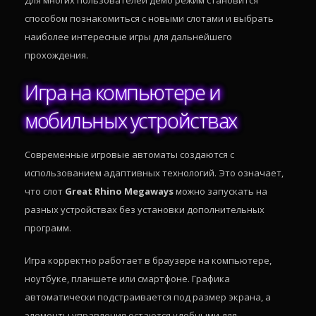
Для многих пользователей демо режим становится
способом познакомиться с новыми слотами и выбрать
наиболее интересные игры для дальнейшего
прохождения.
Игра на компьютере и
мобильных устройствах
Современные игровые автоматы создаются с
использованием адаптивных технологий. Это означает,
что слот
Great Rhino Megaways
можно запускать на
разных устройствах без установки дополнительных
программ.
Игра корректно работает в браузере на компьютере,
ноутбуке, планшете или смартфоне. Графика
автоматически подстраивается под размер экрана, а
элементы управления остаются удобными для