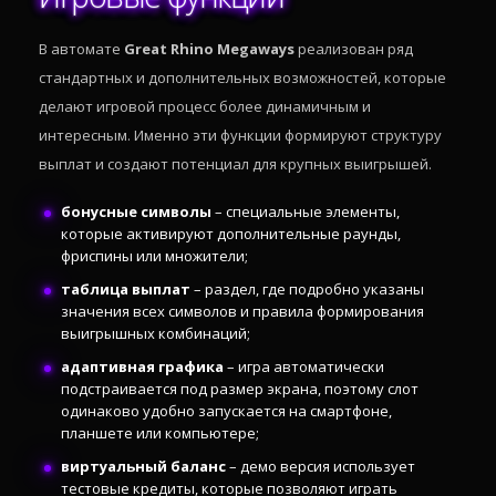
В автомате
Great Rhino Megaways
реализован ряд
стандартных и дополнительных возможностей, которые
делают игровой процесс более динамичным и
интересным. Именно эти функции формируют структуру
выплат и создают потенциал для крупных выигрышей.
бонусные символы
– специальные элементы,
которые активируют дополнительные раунды,
фриспины или множители;
таблица выплат
– раздел, где подробно указаны
значения всех символов и правила формирования
выигрышных комбинаций;
адаптивная графика
– игра автоматически
подстраивается под размер экрана, поэтому слот
одинаково удобно запускается на смартфоне,
планшете или компьютере;
виртуальный баланс
– демо версия использует
тестовые кредиты, которые позволяют играть