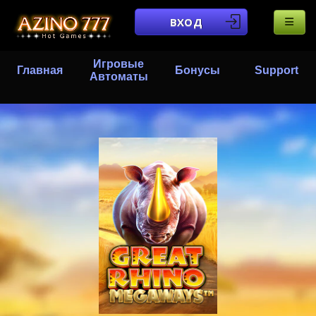
ВХОД
Игровые
Главная
Бонусы
Support
Автоматы