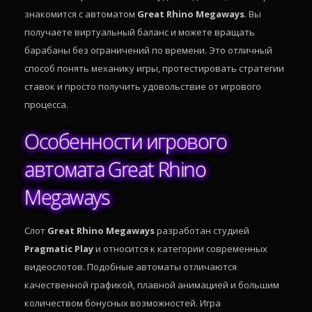
знакомится с автоматом
Great Rhino Megaways
. Вы
получаете виртуальный баланс и можете вращать
барабаны без ограничений по времени. Это отличный
способ понять механику игры, протестировать стратегии
ставок и просто получить удовольствие от игрового
процесса.
Особенности игрового
автомата Great Rhino
Megaways
Слот
Great Rhino Megaways
разработан студией
Pragmatic Play
и относится к категории современных
видеослотов. Подобные автоматы отличаются
качественной графикой, плавной анимацией и большим
количеством бонусных возможностей. Игра