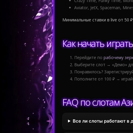
Crazy Time, Funky Time, Mono
Aviator, JetX, Spaceman, Mines
Минимальные ставки в live от 50 
Как начать играт
Перейдите по
рабочему зер
Выберите слот → «Демо» дл
Понравилось? Зарегистриру
Пополните от 100 ₽ → играй
FAQ по слотам А
Все ли слоты работают в 