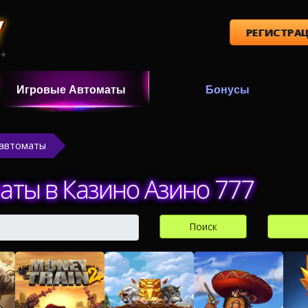
РЕГИСТРА
Игровые Автоматы
Бонусы
 автоматы
аты в Казино Азино 777