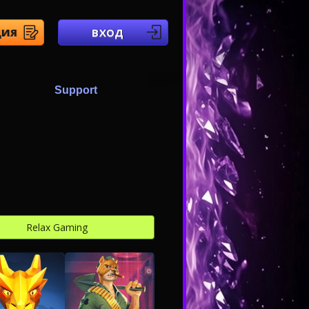
ЦИЯ
ВХОД
Support
Relax Gaming