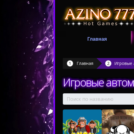
Главная
Главная
Игровые
Игровые автом