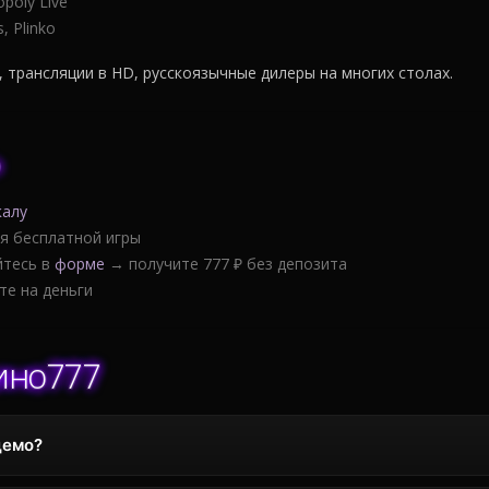
poly Live
, Plinko
₽, трансляции в HD, русскоязычные дилеры на многих столах.
ь
калу
я бесплатной игры
йтесь в
форме
→ получите 777 ₽ без депозита
те на деньги
зино777
демо?