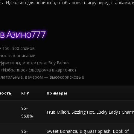
ы. Идеально для новичков, чтобы понять игру перед ставками,
 в Азино777
е 150–300 спинов
ность в описании
 фриспины, множители, Buy Bonus
«Избранное» (звёздочка в карточке)
олатильные, вечером — высокорисковые
ность
RTP
Примеры
95–
Fruit Million, Sizzling Hot, Lucky Lady’s Char
96.8%
96–
Sweet Bonanza, Big Bass Splash, Book of