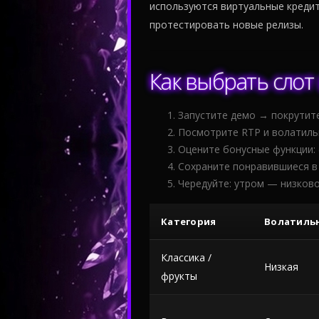
используются виртуальные кредит
протестировать новые релизы.
Как выбрать слот
Запустите демо → покрутит
Посмотрите RTP и волатиль
Оцените бонусные функции:
Сохраните понравившиеся в 
Чередуйте: утром — низков
Категория
Волатиль
Классика /
Низкая
фрукты