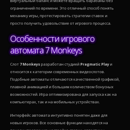
виртуальный баланс и можете вращать барабаны без
ограничений по времени. Это отличный способ понять
механику игры, протестировать стратегии ставок и
просто получить удовольствие от игрового процесса.
Особенности игрового
автомата 7 Monkeys
Слот
7 Monkeys
разработан студией
Pragmatic Play
и
относится к категории современных видеослотов.
Подобные автоматы отличаются качественной графикой,
плавной анимацией и большим количеством бонусных
возможностей. Игра оптимизирована для запуска как на
компьютерах, так и на мобильных устройствах.
Интерфейс автомата интуитивно понятен даже для
новых игроков. Все основные функции находятся на