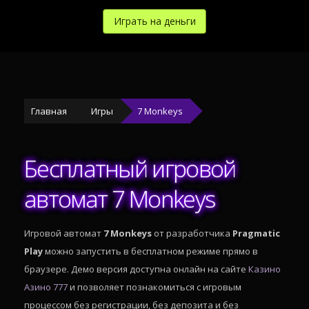
Играть на деньги
Главная
Игры
7 Monkeys
Бесплатный игровой
автомат 7 Monkeys
Игровой автомат
7 Monkeys
от разработчика
Pragmatic
Play
можно запустить в бесплатном режиме прямо в
браузере. Демо версия доступна онлайн на сайте
Казино
Азино 777
и позволяет познакомиться с игровым
процессом без регистрации, без депозита и без