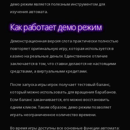
демо режим является полезным инструментом для
изучения автомата.
Как работает демо режим
Демонстрационная версия слота практически полностью
повторяет оригинальную игру, которая используется в
казино на реальные деньги. Единственное отличие
заключается в том, что ставки делаются не настоящими
средствами, а виртуальными кредитами.
После запуска игры игрок получает тестовый баланс,
который можно использовать для вращения барабанов.
Если баланс заканчивается, его можно восстановить
одним кликом. Таким образом, демо режим позволяет
играть неограниченное количество времени.
Во время игры доступны все основные функции автомата: