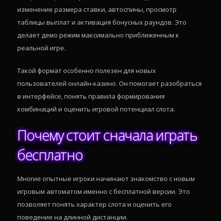
изменение размера ставки, автоспины, просмотр
таблицы выплат и активация бонусных раундов. Это
делает демо режим максимально приближенным к
реальной игре.
Такой формат особенно полезен для новых
пользователей онлайн-казино. Он помогает разобраться
в интерфейсе, понять правила формирования
комбинаций и оценить игровой потенциал слота.
Почему стоит сначала играть
бесплатно
Многие опытные игроки начинают знакомство с новым
игровым автоматом именно с бесплатной версии. Это
позволяет понять характер слота и оценить его
поведение на длинной дистанции.