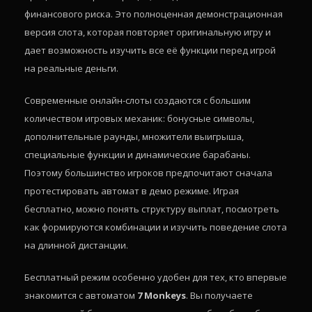
финансового риска. Это полноценная демонстрационная
версия слота, которая повторяет оригинальную игру и
дает возможность изучить все её функции перед игрой
на реальные деньги.
Современные онлайн-слоты создаются с большим
количеством игровых механик: бонусные символы,
дополнительные раунды, множители выигрыша,
специальные функции и динамические барабаны.
Поэтому большинство игроков предпочитают сначала
протестировать автомат в демо режиме. Играя
бесплатно, можно понять структуру выплат, посмотреть
как формируются комбинации и изучить поведение слота
на длинной дистанции.
Бесплатный режим особенно удобен для тех, кто впервые
знакомится с автоматом
7 Monkeys
. Вы получаете