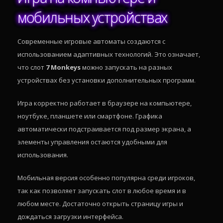
мобильных устройствах
Современные игровые автоматы создаются с
использованием адаптивных технологий. Это означает,
что слот
7 Monkeys
можно запускать на разных
устройствах без установки дополнительных программ.
Игра корректно работает в браузере на компьютере,
ноутбуке, планшете или смартфоне. Графика
автоматически подстраивается под размер экрана, а
элементы управления остаются удобными для
использования.
Мобильная версия особенно популярна среди игроков,
так как позволяет запускать слот в любое время и в
любом месте. Достаточно открыть страницу игры и
дождаться загрузки интерфейса.