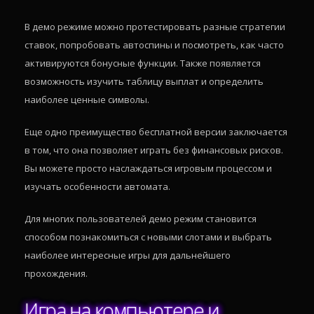
В демо режиме можно протестировать разные стратегии
ставок, попробовать автоспины и посмотреть, как часто
активируются бонусные функции. Также появляется
возможность изучить таблицу выплат и определить
наиболее ценные символы.
Еще одно преимущество бесплатной версии заключается
в том, что она позволяет играть без финансовых рисков.
Вы можете просто наслаждаться игровым процессом и
изучать особенности автомата.
Для многих пользователей демо режим становится
способом познакомиться с новыми слотами и выбрать
наиболее интересные игры для дальнейшего
прохождения.
Игра на компьютере и