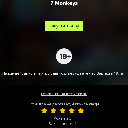
7 Monkeys
Запустить игру
Нажимая "Запустить игру", вы подтверждаете что Вам есть 18 лет.
Открыть на весь экран
Если игра не работает, нажмите
сюда
Рейтинг
5
Всего оценок:
1