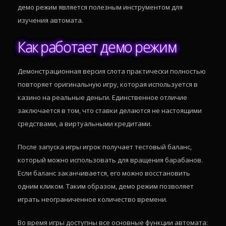
демо режим является полезным инструментом для
изучения автомата.
Как работает демо режим
Демонстрационная версия слота практически полностью
повторяет оригинальную игру, которая используется в
казино на реальные деньги. Единственное отличие
заключается в том, что ставки делаются не настоящими
средствами, а виртуальными кредитами.
После запуска игры игрок получает тестовый баланс,
который можно использовать для вращения барабанов.
Если баланс заканчивается, его можно восстановить
одним кликом. Таким образом, демо режим позволяет
играть неограниченное количество времени.
Во время игры доступны все основные функции автомата: