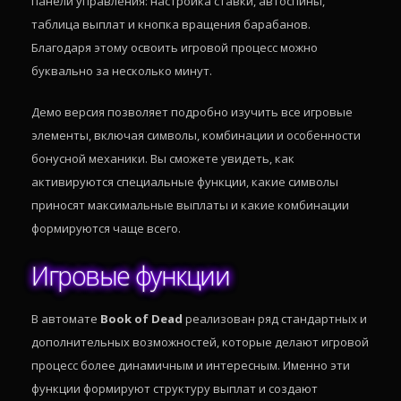
панели управления: настройка ставки, автоспины,
таблица выплат и кнопка вращения барабанов.
Благодаря этому освоить игровой процесс можно
буквально за несколько минут.
Демо версия позволяет подробно изучить все игровые
элементы, включая символы, комбинации и особенности
бонусной механики. Вы сможете увидеть, как
активируются специальные функции, какие символы
приносят максимальные выплаты и какие комбинации
формируются чаще всего.
Игровые функции
В автомате
Book of Dead
реализован ряд стандартных и
дополнительных возможностей, которые делают игровой
процесс более динамичным и интересным. Именно эти
функции формируют структуру выплат и создают