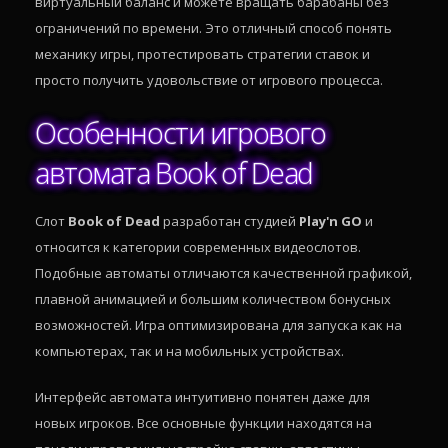
виртуальный баланс и можете вращать барабаны без
ограничений по времени. Это отличный способ понять
механику игры, протестировать стратегии ставок и
просто получить удовольствие от игрового процесса.
Особенности игрового
автомата Book of Dead
Слот
Book of Dead
разработан студией
Play'n GO
и
относится к категории современных видеослотов.
Подобные автоматы отличаются качественной графикой,
плавной анимацией и большим количеством бонусных
возможностей. Игра оптимизирована для запуска как на
компьютерах, так и на мобильных устройствах.
Интерфейс автомата интуитивно понятен даже для
новых игроков. Все основные функции находятся на