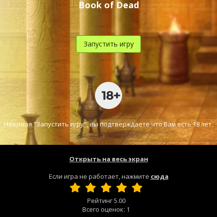
Book of Dead
Запустить игру
Нажимая "Запустить игру", вы подтверждаете что Вам есть 18 лет.
Открыть на весь экран
Если игра не работает, нажмите
сюда
Рейтинг
5.00
Всего оценок:
1