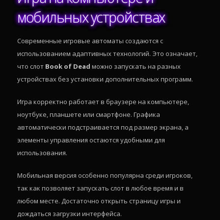
мобильных устройствах
Современные игровые автоматы создаются с
использованием адаптивных технологий. Это означает,
что слот
Book of Dead
можно запускать на разных
устройствах без установки дополнительных программ.
Игра корректно работает в браузере на компьютере,
ноутбуке, планшете или смартфоне. Графика
автоматически подстраивается под размер экрана, а
элементы управления остаются удобными для
использования.
Мобильная версия особенно популярна среди игроков,
так как позволяет запускать слот в любое время и в
любом месте. Достаточно открыть страницу игры и
дождаться загрузки интерфейса.