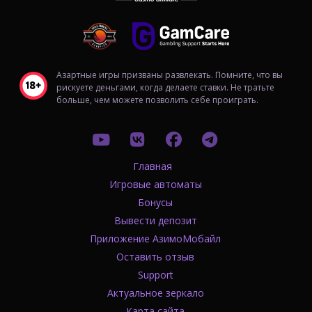
Азартные игры призваны развлекать. Помните, что вы
рискуете деньгами, когда делаете ставки. Не тратьте
больше, чем можете позволить себе проиграть.
Главная
Игровые автоматы
Бонусы
Вывести депозит
Приложение АзимоМобайл
Оставить отзыв
Support
Актуальное зеркало
Карта сайта