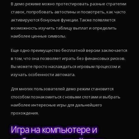
В демо режиме можно протестировать разные стратегии
ставок, попробовать автоспины и посмотреть, как часто
активируются бонусные функции. Также появляется
возможность изучить таблицу выплат и определить
наиболее ценные символы.
Еще одно преимущество бесплатной версии заключается
в том, что она позволяет играть без финансовых рисков.
Вы можете просто наслаждаться игровым процессом и
изучать особенности автомата.
Для многих пользователей демо режим становится
способом познакомиться с новыми слотами и выбрать
наиболее интересные игры для дальнейшего
прохождения.
Игра на компьютере и