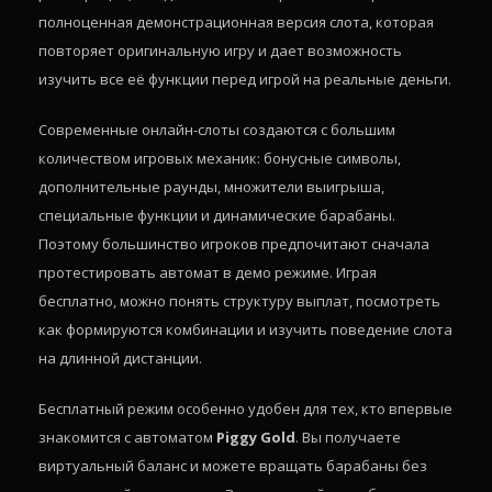
полноценная демонстрационная версия слота, которая
повторяет оригинальную игру и дает возможность
изучить все её функции перед игрой на реальные деньги.
Современные онлайн-слоты создаются с большим
количеством игровых механик: бонусные символы,
дополнительные раунды, множители выигрыша,
специальные функции и динамические барабаны.
Поэтому большинство игроков предпочитают сначала
протестировать автомат в демо режиме. Играя
бесплатно, можно понять структуру выплат, посмотреть
как формируются комбинации и изучить поведение слота
на длинной дистанции.
Бесплатный режим особенно удобен для тех, кто впервые
знакомится с автоматом
Piggy Gold
. Вы получаете
виртуальный баланс и можете вращать барабаны без