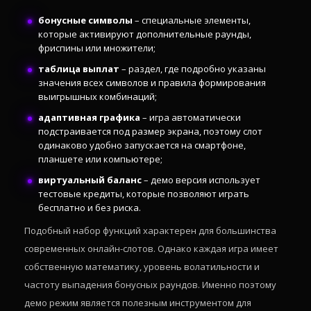
бонусные символы
– специальные элементы,
которые активируют дополнительные раунды,
фриспины или множители;
таблица выплат
– раздел, где подробно указаны
значения всех символов и правила формирования
выигрышных комбинаций;
адаптивная графика
– игра автоматически
подстраивается под размер экрана, поэтому слот
одинаково удобно запускается на смартфоне,
планшете или компьютере;
виртуальный баланс
– демо версия использует
тестовые кредиты, которые позволяют играть
бесплатно и без риска.
Подобный набор функций характерен для большинства
современных онлайн-слотов. Однако каждая игра имеет
собственную математику, уровень волатильности и
частоту выпадения бонусных раундов. Именно поэтому
демо режим является полезным инструментом для