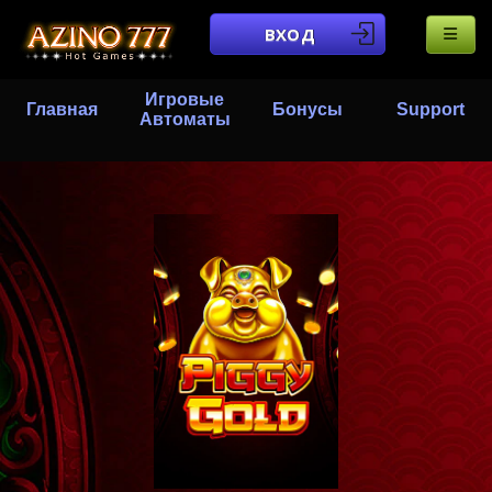
ВХОД
Игровые
Главная
Бонусы
Support
Автоматы