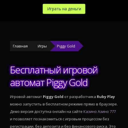
Играть на деньги
Главная
Игры
Piggy Gold
Бесплатный игровой
автомат Piggy Gold
Игровой автомат
Piggy Gold
от разработчика
Ruby Play
можно запустить в бесплатном режиме прямо в браузере.
Демо версия доступна онлайн на сайте
Казино Азино 777
и позволяет познакомиться с игровым процессом без
регистрации, без депозита и без финансового риска. Это