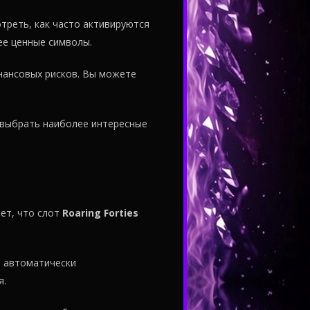
треть, как часто активируются
ее ценные символы.
нансовых рисков. Вы можете
 выбрать наиболее интересные
ет, что слот
Roaring Forties
а автоматически
я.