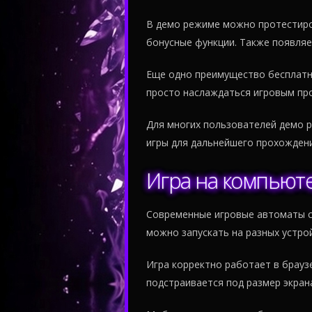
В демо режиме можно протестиров
бонусные функции. Также появляе
Еще одно преимущество бесплатно
просто наслаждаться игровым про
Для многих пользователей демо 
игры для дальнейшего прохождени
Игра на компьют
Современные игровые автоматы с
можно запускать на разных устро
Игра корректно работает в брауз
подстраивается под размер экран