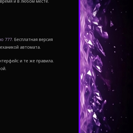
 время и в любом месте.
но 777
. Бесплатная версия
механикой автомата.
нтерфейс и те же правила.
ой.