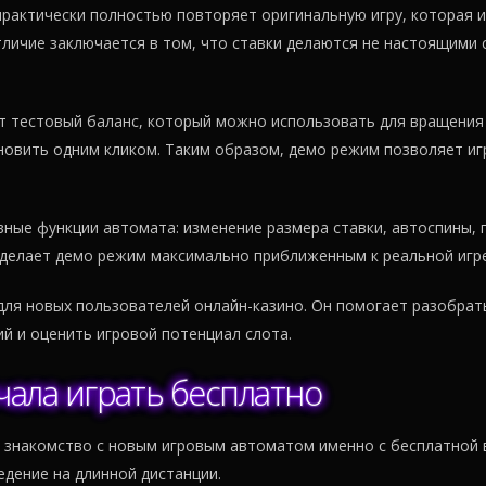
рактически полностью повторяет оригинальную игру, которая и
тличие заключается в том, что ставки делаются не настоящими 
ет тестовый баланс, который можно использовать для вращения
новить одним кликом. Таким образом, демо режим позволяет и
вные функции автомата: изменение размера ставки, автоспины,
 делает демо режим максимально приближенным к реальной игре
ля новых пользователей онлайн-казино. Он помогает разобрать
й и оценить игровой потенциал слота.
чала играть бесплатно
 знакомство с новым игровым автоматом именно с бесплатной в
едение на длинной дистанции.