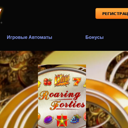
РЕГИСТРА
Игровые Автоматы
Бонусы