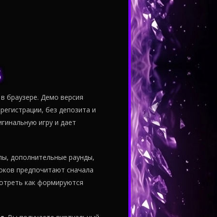
s
в браузере. Демо версия
регистрации, без депозита и
гинальную игру и дает
лы, дополнительные раунды,
оков предпочитают сначала
мотреть как формируются