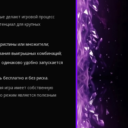
ые делают игровой процесс
тенциал для крупных
фриспины или множители;
ования выигрышных комбинаций;
т одинаково удобно запускается
 бесплатно и без риска.
ая игра имеет собственную
мо режим является полезным