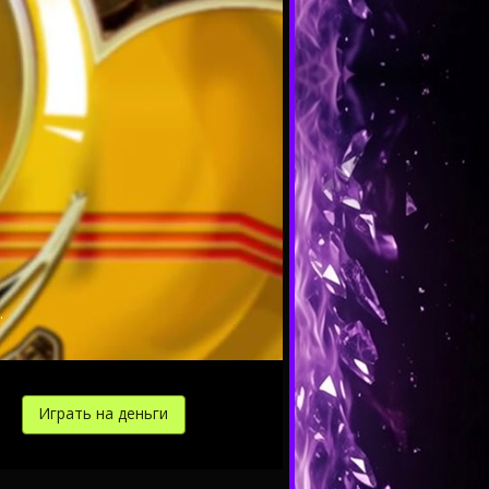
.
Играть на деньги