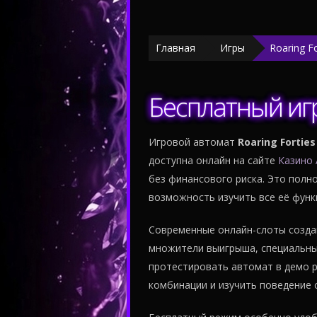
Главная
Игры
Roaring Fo
Бесплатный игр
Игровой автомат
Roaring Forties
доступна онлайн на сайте
Казино 
без финансового риска. Это полн
возможность изучить все её функц
Современные онлайн-слоты созда
множители выигрыша, специальны
протестировать автомат в демо р
комбинации и изучить поведение 