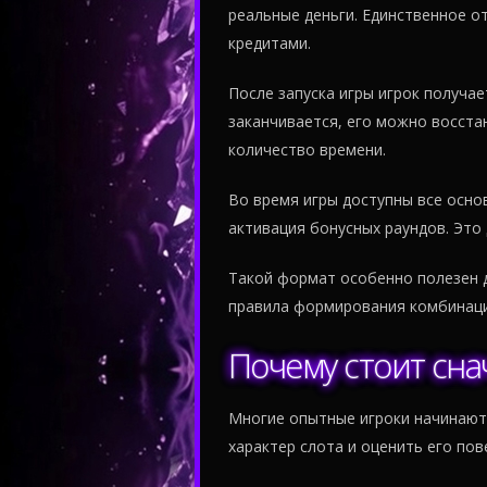
реальные деньги. Единственное о
кредитами.
После запуска игры игрок получа
заканчивается, его можно восста
количество времени.
Во время игры доступны все осно
активация бонусных раундов. Это
Такой формат особенно полезен д
правила формирования комбинаци
Почему стоит сна
Многие опытные игроки начинают
характер слота и оценить его пов