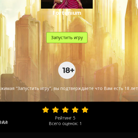
Fortunium
Запустить игру
жимая "Запустить игру", вы подтверждаете что Вам есть 18 лет
Рейтинг
5
юда
Всего оценок:
1