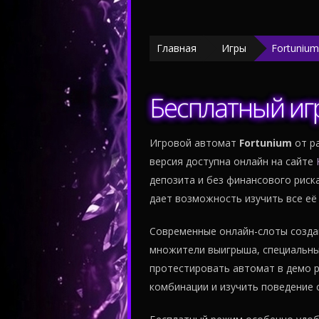
Главная
Игры
Fortunium
Бесплатный иг
Игровой автомат
Fortunium
от р
версия доступна онлайн на сайте
депозита и без финансового риск
дает возможность изучить все её 
Современные онлайн-слоты созда
множители выигрыша, специальны
протестировать автомат в демо р
комбинации и изучить поведение 