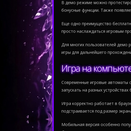
В демо режиме можно протестиров
бонусные функции. Также появляе
Еще одно преимущество бесплатно
просто наслаждаться игровым про
Для многих пользователей демо 
игры для дальнейшего прохождени
Игра на компьют
Современные игровые автоматы с
запускать на разных устройствах
Игра корректно работает в брауз
подстраивается под размер экран
Мобильная версия особенно попул