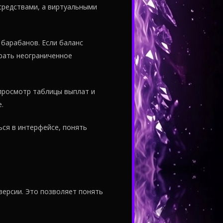
средствами, а виртуальными
 барабанов. Если баланс
грать неограниченное
 просмотр таблицы выплат и
.
ся в интерфейсе, понять
ерсии. Это позволяет понять