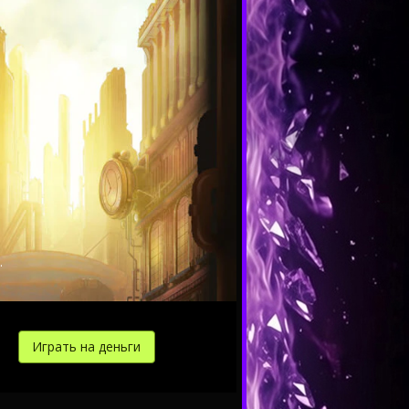
.
Играть на деньги