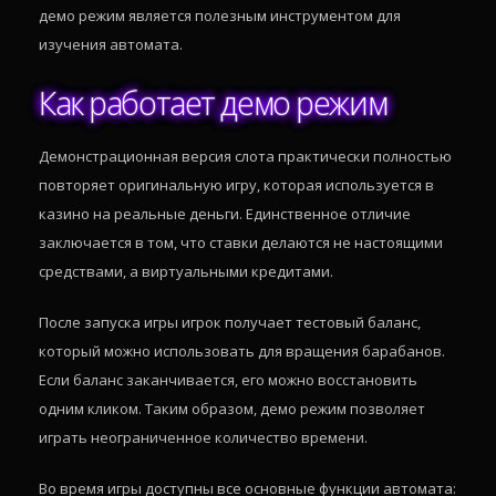
демо режим является полезным инструментом для
изучения автомата.
Как работает демо режим
Демонстрационная версия слота практически полностью
повторяет оригинальную игру, которая используется в
казино на реальные деньги. Единственное отличие
заключается в том, что ставки делаются не настоящими
средствами, а виртуальными кредитами.
После запуска игры игрок получает тестовый баланс,
который можно использовать для вращения барабанов.
Если баланс заканчивается, его можно восстановить
одним кликом. Таким образом, демо режим позволяет
играть неограниченное количество времени.
Во время игры доступны все основные функции автомата: