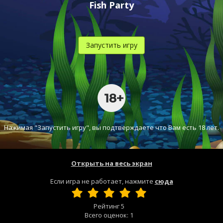
Fish Party
Запустить игру
Нажимая "Запустить игру", вы подтверждаете что Вам есть 18 лет.
Открыть на весь экран
Если игра не работает, нажмите
сюда
Рейтинг
5
Всего оценок:
1