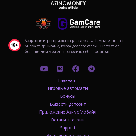
Азартные игры призваны развлекать. Помните, что вы
рискуете деньгами, когда делаете ставки. Не тратьте
больше, чем можете позволить себе проиграть.
Главная
Игровые автоматы
Бонусы
Вывести депозит
Приложение АзимоМобайл
Оставить отзыв
Support
Актуальное зеркало