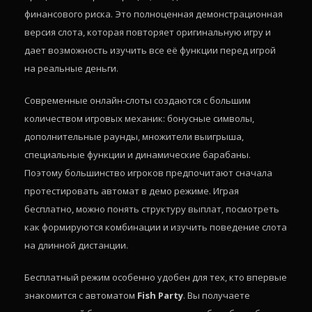
финансового риска. Это полноценная демонстрационная
версия слота, которая повторяет оригинальную игру и
дает возможность изучить все её функции перед игрой
на реальные деньги.
Современные онлайн-слоты создаются с большим
количеством игровых механик: бонусные символы,
дополнительные раунды, множители выигрыша,
специальные функции и динамические барабаны.
Поэтому большинство игроков предпочитают сначала
протестировать автомат в демо режиме. Играя
бесплатно, можно понять структуру выплат, посмотреть
как формируются комбинации и изучить поведение слота
на длинной дистанции.
Бесплатный режим особенно удобен для тех, кто впервые
знакомится с автоматом
Fish Party
. Вы получаете