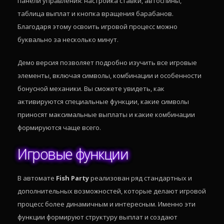
панели управления: настройка ставки, автоспины,
таблица выплат и кнопка вращения барабанов.
Благодаря этому освоить игровой процесс можно
буквально за несколько минут.
Демо версия позволяет подробно изучить все игровые
элементы, включая символы, комбинации и особенности
бонусной механики. Вы сможете увидеть, как
активируются специальные функции, какие символы
приносят максимальные выплаты и какие комбинации
формируются чаще всего.
Игровые функции
В автомате
Fish Party
реализован ряд стандартных и
дополнительных возможностей, которые делают игровой
процесс более динамичным и интересным. Именно эти
функции формируют структуру выплат и создают