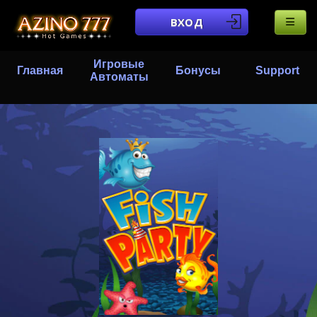
ВХОД
Игровые
Главная
Бонусы
Support
Автоматы