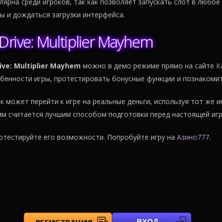
ярна среди игроков, так как позволяет запускать слот в любое
ы и дождаться загрузки интерфейса.
Drive: Multiplier Mayhem
ive: Multiplier Mayhem
можно в демо режиме прямо на сайте
К
обенности игры, протестировать бонусные функции и познакомит
 может перейти к игре на реальные деньги, используя тот же и
м считается лучшим способом подготовки перед настоящей игр
ротестируйте его возможности. Попробуйте игру на
Азино777
.
ВХОД