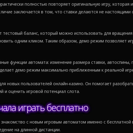
рактически полностью повторяет оригинальную игру, которая и
тличие заключается в том, что ставки делаются не настоящими 
ет тестовый баланс, который можно использовать для вращения
новить одним кликом. Таким образом, демо режим позволяет и
вные функции автомата: изменение размера ставки, автоспины,
 делает демо режим максимально приближенным к реальной игре
ля новых пользователей онлайн-казино. Он помогает разобрать
й и оценить игровой потенциал слота.
чала играть бесплатно
 знакомство с новым игровым автоматом именно с бесплатной в
едение на длинной дистанции.