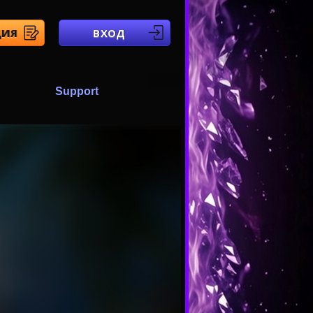
ЦИЯ
ВХОД
Support