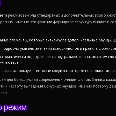
и
yhem
реализован ряд стандартных и дополнительных возможност
ресным. Именно эти функции формируют структуру выплат и со
ьные элементы, которые активируют дополнительные раунды, 
де подробно указаны значения всех символов и правила формир
автоматически подстраивается под размер экрана, поэтому сло
омпьютере;
версия использует тестовые кредиты, которые позволяют играть
рен для большинства современных онлайн-слотов. Однако кажд
сти и частоту выпадения бонусных раундов. Именно поэтому де
ата.
о режим