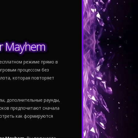
ier Mayhem
есплатном режиме прямо в
игровым процессом без
слота, которая повторяет
лы, дополнительные раунды,
оков предпочитают сначала
мотреть как формируются