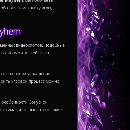
lier Mayhem
. Вы получаете
об понять механику игры,
Mayhem
еменных видеослотов. Подобные
ных возможностей. Игра
ся на панели управления:
своить игровой процесс можно
и особенности бонусной
 максимальные выплаты и какие